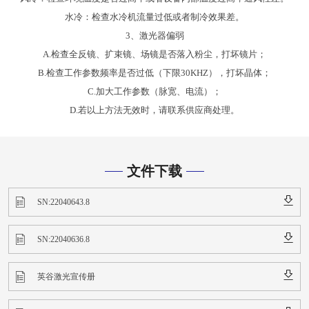
水冷：检查水冷机流量过低或者制冷效果差。
3、激光器偏弱
A.检查全反镜、扩束镜、场镜是否落入粉尘，打坏镜片；
B.检查工作参数频率是否过低（下限30KHZ），打坏晶体；
C.加大工作参数（脉宽、电流）；
D.若以上方法无效时，请联系供应商处理。
文件下载
SN:22040643.8
SN:22040636.8
英谷激光宣传册