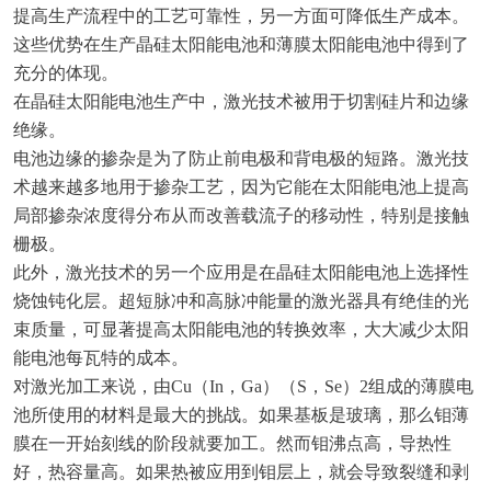
提高生产流程中的工艺可靠性，另一方面可降低生产成本。
这些优势在生产晶硅太阳能电池和薄膜太阳能电池中得到了
充分的体现。
在晶硅太阳能电池生产中，激光技术被用于切割硅片和边缘
绝缘。
电池边缘的掺杂是为了防止前电极和背电极的短路。激光技
术越来越多地用于掺杂工艺，因为它能在太阳能电池上提高
局部掺杂浓度得分布从而改善载流子的移动性，特别是接触
栅极。
此外，激光技术的另一个应用是在晶硅太阳能电池上选择性
烧蚀钝化层。超短脉冲和高脉冲能量的激光器具有绝佳的光
束质量，可显著提高太阳能电池的转换效率，大大减少太阳
能电池每瓦特的成本。
对激光加工来说，由Cu（In，Ga）（S，Se）2组成的薄膜电
池所使用的材料是最大的挑战。如果基板是玻璃，那么钼薄
膜在一开始刻线的阶段就要加工。然而钼沸点高，导热性
好，热容量高。如果热被应用到钼层上，就会导致裂缝和剥