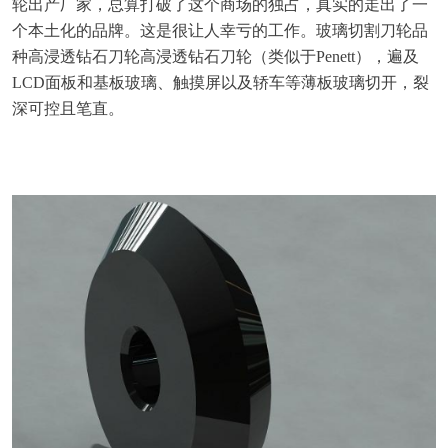
轮出产厂家，总算打破了这个商场的独占，真实的走出了一
个本土化的品牌。这是很让人幸亏的工作。玻璃切割刀轮品
种高浸透钻石刀轮高浸透钻石刀轮（类似于Penett），遍及
LCD面板和基板玻璃、触摸屏以及轿车等薄板玻璃切开，裂
深可控且笔直。