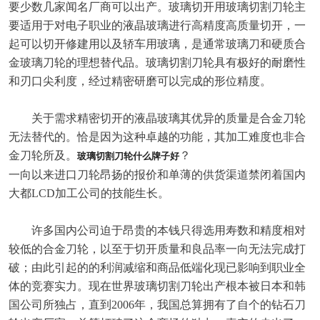
要少数几家闻名厂商可以出产。玻璃切开用玻璃切割刀轮主
要适用于对电子职业的液晶玻璃进行高精度高质量切开，一
起可以切开修建用以及轿车用玻璃，是通常玻璃刀和硬质合
金玻璃刀轮的理想替代品。玻璃切割刀轮具有极好的耐磨性
和刃口尖利度，经过精密研磨可以完成的形位精度。
关于需求精密切开的液晶玻璃其优异的质量是合金刀轮
无法替代的。恰是因为这种卓越的功能，其加工难度也非合
金刀轮所及。
？
玻璃切割刀轮什么牌子好
一向以来进口刀轮昂扬的报价和单薄的供货渠道禁闭着国内
大都LCD加工公司的技能生长。
许多国内公司迫于昂贵的本钱只得选用寿数和精度相对
较低的合金刀轮，以至于切开质量和良品率一向无法完成打
破；由此引起的的利润减缩和商品低端化现已影响到职业全
体的竞赛实力。现在世界玻璃切割刀轮出产根本被日本和韩
国公司所独占，直到2006年，我国总算拥有了自个的钻石刀